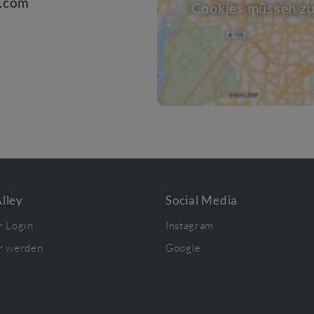
l.com
Cookies müssen zu
lley
Social Media
r Login
Instagram
r werden
Google