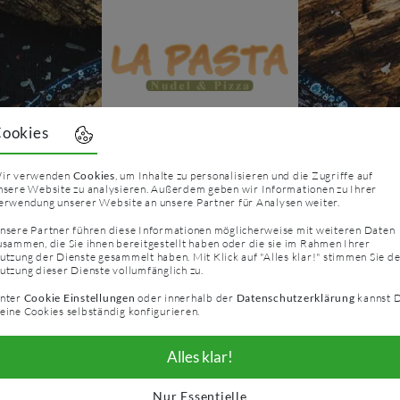
ookies
ir verwenden
Cookies
, um Inhalte zu personalisieren und die Zugriffe auf
nsere Website zu analysieren. Außerdem geben wir Informationen zu Ihrer
erwendung unserer Website an unsere Partner für Analysen weiter.
Essen bestellen & liefern lassen
nsere Partner führen diese Informationen möglicherweise mit weiteren Daten
usammen, die Sie ihnen bereitgestellt haben oder die sie im Rahmen Ihrer
erung
Abholung
utzung der Dienste gesammelt haben. Mit Klick auf "Alles klar!" stimmen Sie d
utzung dieser Dienste vollumfänglich zu.
Jetzt bestel
eingeben
nter
Cookie Einstellungen
oder innerhalb der
Datenschutzerklärung
kannst 
eine Cookies selbständig konfigurieren.
Alles klar!
Restaurant aktuell geschlossen
chen Sie uns gerne wieder zu unseren Öffnungsz
Nur Essentielle