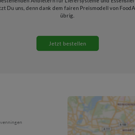
estehenden Anbietern für Liefersysteme und Essenslief
tzt Du uns, denn dank dem fairen Preismodell von FoodA
übrig.
Jetzt bestellen
hwenningen